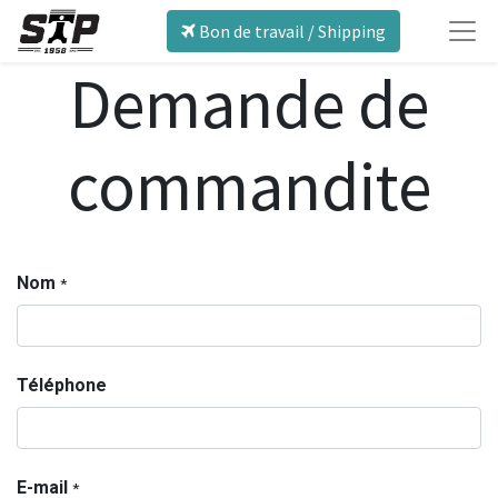
Bon de travail / Shipping
Demande de
commandite
Nom
*
Téléphone
E-mail
*