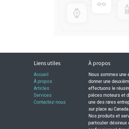
Liens utiles
À propos
Accueil
Nous sommes une éq
À propos
donner une deuxième
Articles
effectuons le réusi
Services
pièces moteurs et
Contactez-nous
une des rares entrep
sur place au Canada
Nos produits et ser
particulier désireux