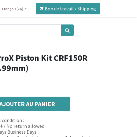
Bon de travail / Shipping
Français (CA)
roX Piston Kit CRF150R
65.99mm)
AJOUTER AU PANIER
 condition :
é / No return allowed
 days Business Days