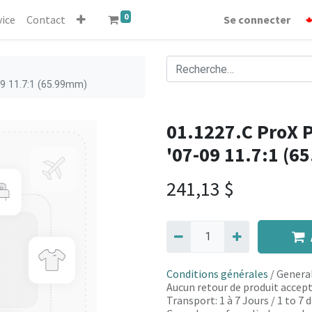
0
vice
Contact
Se connecter
09 11.7:1 (65.99mm)
01.1227.C ProX P
'07-09 11.7:1 (
241,13
$
Conditions générales
/ General
Aucun retour de produit accept
Transport: 1 à 7 Jours / 1 to 7