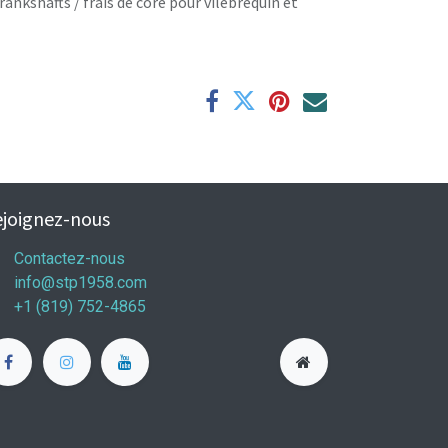
rankshafts / frais de core pour vilebrequin et
joignez-nous
Contactez-nous
info@stp1958.com
+1 (819) 752-4865