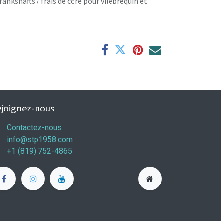
rankshafts / frais de core pour vilebrequin et
joignez-nous
Contactez-nous
info@stp1958.com
+1 (819) 752-4865