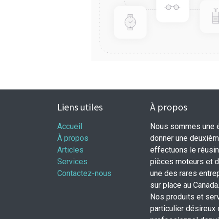
Liens utiles
À propos
Accueil
Nous sommes une éq
À propos
donner une deuxième
Articles
effectuons le réusi
Services
pièces moteurs et
Contactez-nous
une des rares entrep
sur place au Canada
Nos produits et ser
particulier désireux