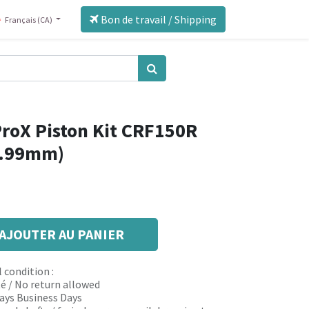
Bon de travail / Shipping
Français (CA)
roX Piston Kit CRF150R
65.99mm)
AJOUTER AU PANIER
 condition :
é / No return allowed
 days Business Days