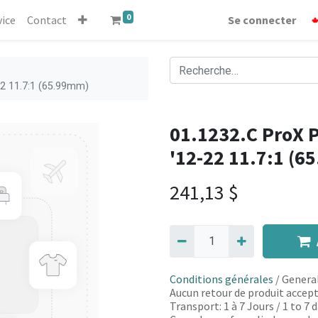
0
vice
Contact
Se connecter
22 11.7:1 (65.99mm)
01.1232.C ProX P
'12-22 11.7:1 (
241,13
$
Conditions générales
/ General
Aucun retour de produit accept
Transport: 1 à 7 Jours / 1 to 7