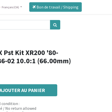
Bon de travail / Shipping
Français (CA)
 Pst Kit XR200 '80-
86-02 10.0:1 (66.00mm)
AJOUTER AU PANIER
 condition :
é / No return allowed