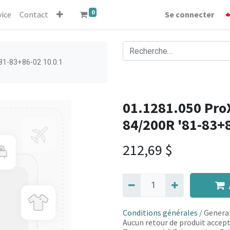
0
vice
Contact
Se connecter
81-83+86-02 10.0:1
01.1281.050 ProX
84/200R '81-83+
212,69
$
Conditions générales
/ General
Aucun retour de produit accept