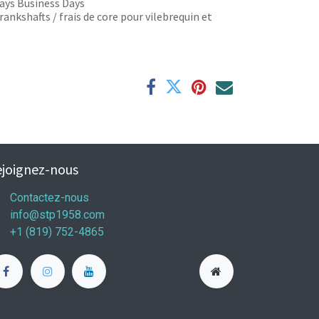
 days Business Days
rankshafts / frais de core pour vilebrequin et
joignez-nous
Contactez-nous
info@stp1958.com
+1 (819) 752-4865