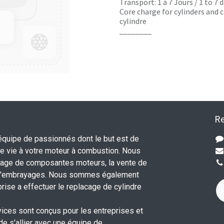
Transport: 1 à 7 Jours / 1 to 7
Core charge for cylinders and c
cylindre
________
Re
uipe de passionnés dont le but est de
 vie à votre moteur à combustion. Nous
nage de composantes moteurs, la vente de
 d'embrayages. Nous sommes également
rise a effectuer le replacage de cylindre
.
vices sont conçus pour les entreprises et
 de s'allier avec une équipe de