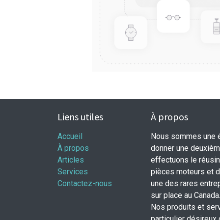
Liens utiles
À propos
Accueil
Nous sommes une éq
À propos
donner une deuxième
Articles
effectuons le réusi
Services
pièces moteurs et
Contactez-nous
une des rares entrep
sur place au Canada
Nos produits et ser
particulier désireux