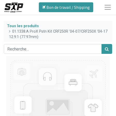
Bon de travail / Shipping
Tous les produits
01.1338.A ProX Pstn Kit CRF250R '04-07/CRF250X '04-17
12.9:1 (77.97mm)