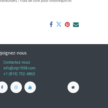
rankshafts / frais de core pour vilebrequin et
joignez-nous
Contactez-nous
info@stp1958.com
+1 (819) 752-4865