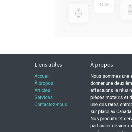
Liens utiles
À propos
Accueil
Nous sommes une éq
À propos
donner une deuxième
Articles
effectuons le réusi
Services
pièces moteurs et
Contactez-nous
une des rares entrep
sur place au Canada
Nos produits et ser
particulier désireux