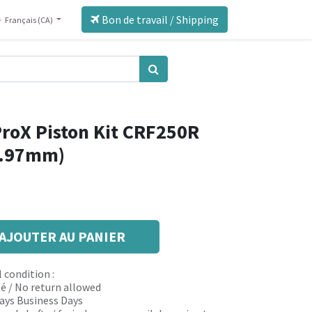
Bon de travail / Shipping
Français (CA)
roX Piston Kit CRF250R
78.97mm)
AJOUTER AU PANIER
 condition :
é / No return allowed
 days Business Days