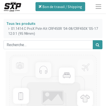
Bon de travail / Shipping
Tous les produits
01.1414.C ProX Pstn Kit CRF450R '04-08/CRF450X '05-17
12.0:1 (95.98mm)