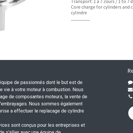
Transport: 1 à 7 Jours / 1 to 7
Core charge for cylinders and c
cylindre
________
Re
uipe de passionnés dont le but est de
 vie à votre moteur à combustion. Nous
nage de composantes moteurs, la vente de
 d'embrayages. Nous sommes également
rise a effectuer le replacage de cylindre
.
vices sont conçus pour les entreprises et
 de s'allier avec une équipe de