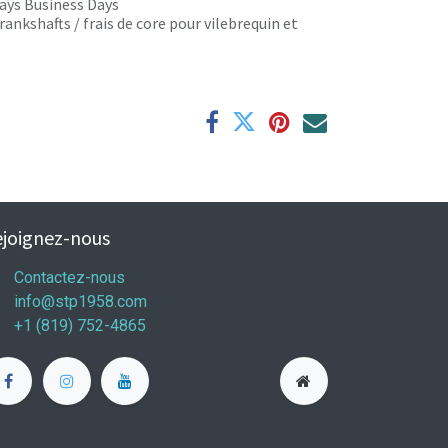
 days Business Days
rankshafts / frais de core pour vilebrequin et
joignez-nous
Contactez-nous
info@stp1958.com
+1 (819) 752-4865