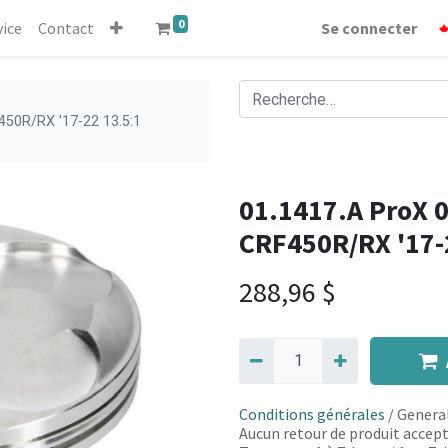
0
vice
Contact
Se connecter
450R/RX '17-22 13.5:1
01.1417.A ProX 0
CRF450R/RX '17-
288,96
$
Conditions générales
/ General
Aucun retour de produit accept