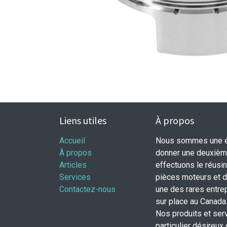
Liens utiles
À propos
Accueil
Nous sommes une éq
À propos
donner une deuxième
Articles
effectuons le réusi
Services
pièces moteurs et
Contactez-nous
une des rares entrep
sur place au Canada
Nos produits et ser
particulier désireux