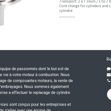
Transport: 1 à 7 Jours / 1 to 7
Core charge for cylinders and c
cylindre
________
Re
uipe de passionnés dont le but est de
 vie à votre moteur à combustion. Nous
nage de composantes moteurs, la vente de
 d'embrayages. Nous sommes également
rise a effectuer le replacage de cylindre
.
vices sont conçus pour les entreprises et
 de s'allier avec une équipe de