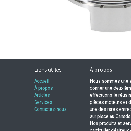
Liens utiles
À propos
Accueil
Nous sommes une éq
À propos
donner une deuxième
Articles
effectuons le réusi
Services
pièces moteurs et
Contactez-nous
une des rares entrep
sur place au Canada
Nos produits et ser
particulier désireux