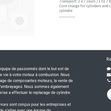
Transport: 1 à 7 Jours / 1 to 7
Core charge for cylinders and c
cylindre
________
Re
uipe de passionnés dont le but est de
 vie à votre moteur à combustion. Nous
nage de composantes moteurs, la vente de
 d'embrayages. Nous sommes également
rise a effectuer le replacage de cylindre
.
vices sont conçus pour les entreprises et
 de s'allier avec une équipe de