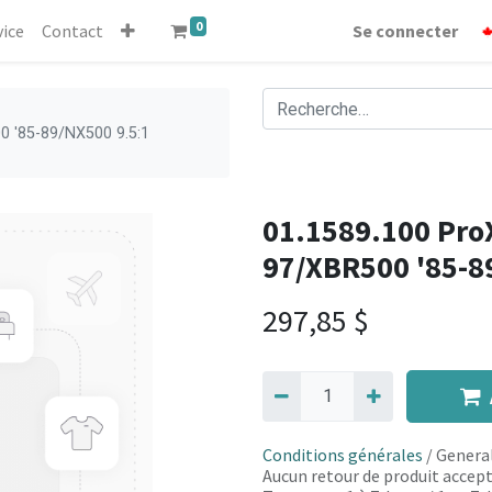
0
vice
Contact
Se connecter
0 '85-89/NX500 9.5:1
01.1589.100 ProX
97/XBR500 '85-8
297,85
$
Conditions générales
/ General
Aucun retour de produit accept