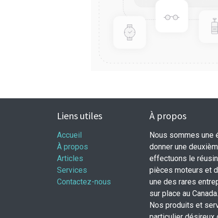
Liens utiles
À propos
Accueil
Nous sommes une éq
À propos
donner une deuxième
Articles
effectuons le réusi
Services
pièces moteurs et
Contactez-nous
une des rares entrep
sur place au Canada
Nos produits et ser
particulier désireux