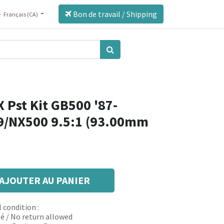
Bon de travail / Shipping
Français (CA)
 Pst Kit GB500 '87-
9/NX500 9.5:1 (93.00mm
AJOUTER AU PANIER
 condition :
é / No return allowed