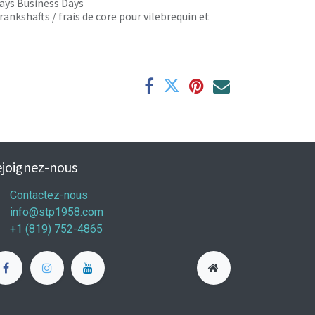
 days Business Days
rankshafts / frais de core pour vilebrequin et
joignez-nous
Contactez-nous
info@stp1958.com
+1 (819) 752-4865