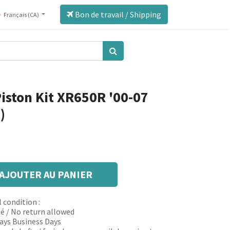
Bon de travail / Shipping
Français (CA)
iston Kit XR650R '00-07
)
AJOUTER AU PANIER
 condition :
é / No return allowed
 days Business Days