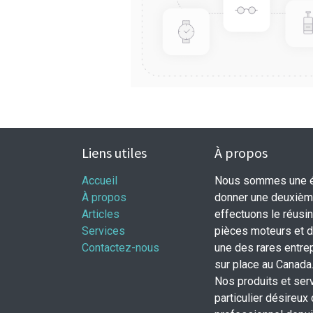
Liens utiles
À propos
Accueil
Nous sommes une éq
À propos
donner une deuxième
Articles
effectuons le réusi
Services
pièces moteurs et
Contactez-nous
une des rares entrep
sur place au Canada
Nos produits et ser
particulier désireux