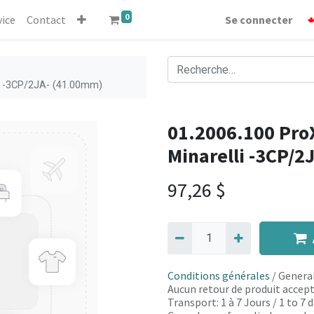
0
vice
Contact
Se connecter
li -3CP/2JA- (41.00mm)
01.2006.100 ProX
Minarelli -3CP/2
97,26
$
Conditions générales
/ General
Aucun retour de produit accept
Transport: 1 à 7 Jours / 1 to 7