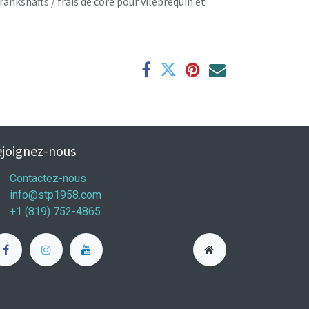
rankshafts / frais de core pour vilebrequin et
joignez-nous
Contactez-nous
info@stp1958.com
+1 (819) 752-4865