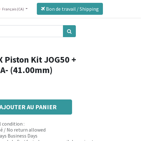
Bon de travail / Shipping
Français (CA)
 Piston Kit JOG50 +
JA- (41.00mm)
AJOUTER AU PANIER
 condition :
é / No return allowed
 days Business Days