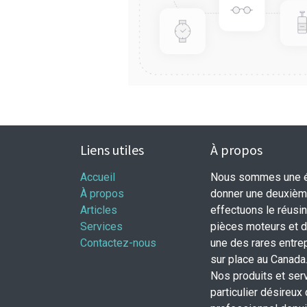
Liens utiles
À propos
Accueil
Nous sommes une éq
À propos
donner une deuxième
Articles
effectuons le réusi
Services
pièces moteurs et
Contactez-nous
une des rares entrep
sur place au Canada
Nos produits et ser
particulier désireux