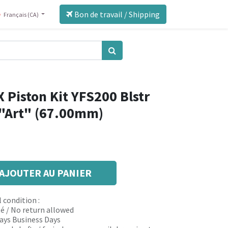
Bon de travail / Shipping
Français (CA)
 Piston Kit YFS200 Blstr
 "Art" (67.00mm)
AJOUTER AU PANIER
 condition :
é / No return allowed
 days Business Days