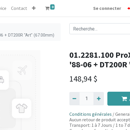
0
vice
Contact
Se connecter
-06 + DT200R "Art" (67.00mm)
01.2281.100 ProX
'88-06 + DT200R
148,94
$
Conditions générales
/ General
Aucun retour de produit accept
Transport: 1 à 7 Jours / 1 to 7