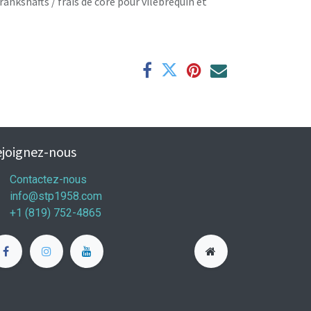
rankshafts / frais de core pour vilebrequin et
joignez-nous
Contactez-nous
info@stp1958.com
+1 (819) 752-4865