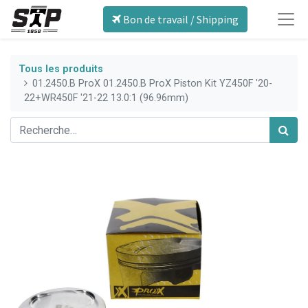
Bon de travail / Shipping
Tous les produits
01.2450.B ProX 01.2450.B ProX Piston Kit YZ450F '20-
22+WR450F '21-22 13.0:1 (96.96mm)