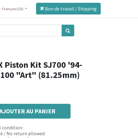
Bon de travail / Shipping
Français (CA)
 Piston Kit SJ700 '94-
100 "Art" (81.25mm)
AJOUTER AU PANIER
 condition :
é / No return allowed