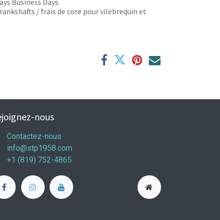
 days Business Days
rankshafts / frais de core pour vilebrequin et
joignez-nous
Contactez-nous
info@stp1958.com
+1 (819) 752-4865