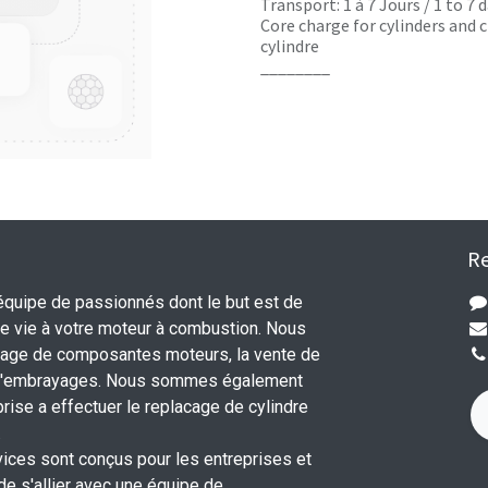
Transport: 1 à 7 Jours / 1 to 7
Core charge for cylinders and c
cylindre
________
Re
uipe de passionnés dont le but est de
 vie à votre moteur à combustion. Nous
nage de composantes moteurs, la vente de
 d'embrayages. Nous sommes également
rise a effectuer le replacage de cylindre
.
vices sont conçus pour les entreprises et
 de s'allier avec une équipe de