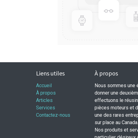
Liens utiles
À propos
Accueil
Nous sommes une éq
À propos
donner une deuxième
Articles
effectuons le réusi
Services
pièces moteurs et
Contactez-nous
une des rares entrep
sur place au Canada
Nos produits et ser
particulier désireux