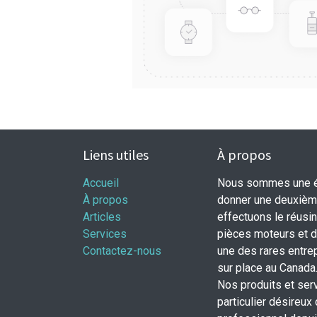
Liens utiles
À propos
Accueil
Nous sommes une éq
À propos
donner une deuxième
Articles
effectuons le réusi
Services
pièces moteurs et
Contactez-nous
une des rares entrep
sur place au Canada
Nos produits et ser
particulier désireux