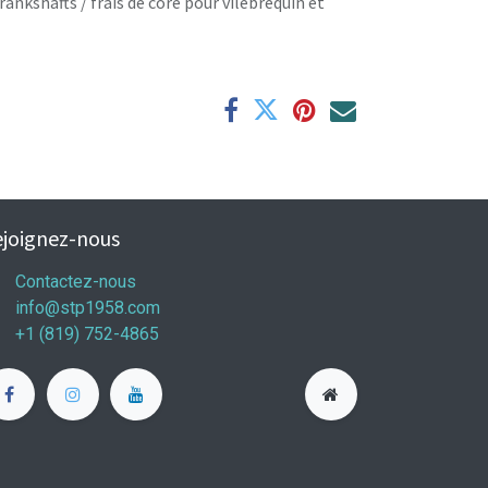
rankshafts / frais de core pour vilebrequin et
joignez-nous
Contactez-nous
info@stp1958.com
+1 (819) 752-4865