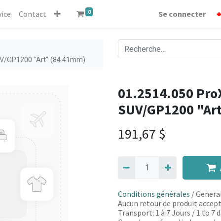
0
vice
Contact
Se connecter
UV/GP1200 "Art" (84.41mm)
01.2514.050 ProX
SUV/GP1200 "Ar
191,67
$
Conditions générales
/ General
Aucun retour de produit accept
Transport: 1 à 7 Jours / 1 to 7