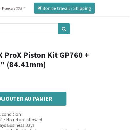
Bon de travail / Shipping
Français (CA)
 ProX Piston Kit GP760 +
t" (84.41mm)
AJOUTER AU PANIER
 condition :
é / No return allowed
 days Business Days