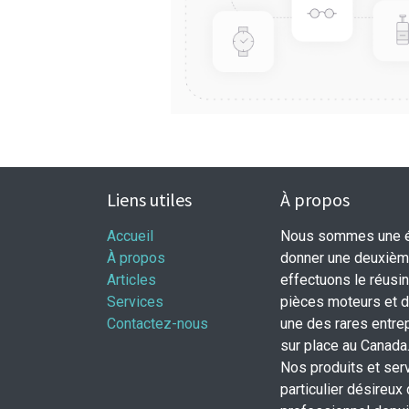
Liens utiles
À propos
Accueil
Nous sommes une éq
À propos
donner une deuxième
Articles
effectuons le réusi
Services
pièces moteurs et
Contactez-nous
une des rares entrep
sur place au Canada
Nos produits et ser
particulier désireux