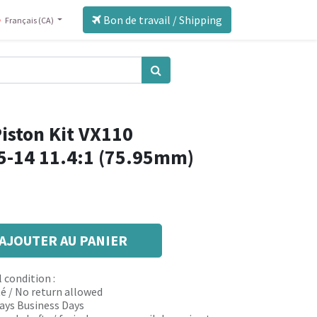
Bon de travail / Shipping
Français (CA)
iston Kit VX110
05-14 11.4:1 (75.95mm)
AJOUTER AU PANIER
 condition :
é / No return allowed
 days Business Days