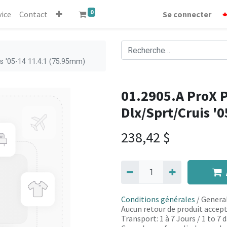
0
vice
Contact
Se connecter
is '05-14 11.4:1 (75.95mm)
01.2905.A ProX P
Dlx/Sprt/Cruis '
238,42
$
Conditions générales
/ General
Aucun retour de produit accept
Transport: 1 à 7 Jours / 1 to 7