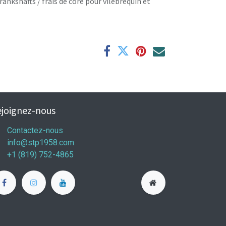
rankshafts / frais de core pour vilebrequin et
joignez-nous
Contactez-nous
info@stp1958.com
+1 (819) 752-4865