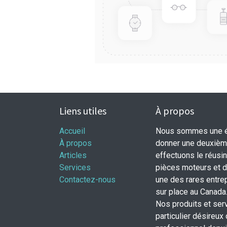
Liens utiles
À propos
Accueil
Nous sommes une éq
À propos
donner une deuxième
Articles
effectuons le réusi
Services
pièces moteurs et
Contactez-nous
une des rares entrep
sur place au Canada
Nos produits et ser
particulier désireux