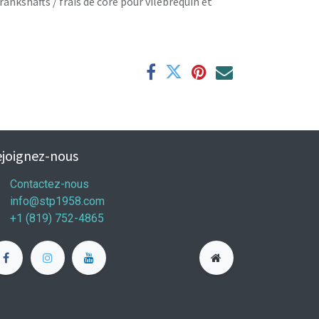
rankshafts / frais de core pour vilebrequin et
joignez-nous
Contactez-nous
info@stp1958.com
+1 (819) 752-4865