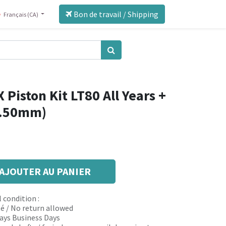
Bon de travail / Shipping
Français (CA)
Piston Kit LT80 All Years +
0.50mm)
AJOUTER AU PANIER
 condition :
é / No return allowed
 days Business Days