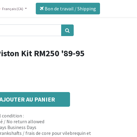
Bon de travail / Shipping
Français (CA)
iston Kit RM250 '89-95
AJOUTER AU PANIER
 condition :
é / No return allowed
 days Business Days
rankshafts / frais de core pour vilebrequin et