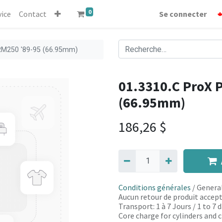
0
vice
Contact
Se connecter
 RM250 '89-95 (66.95mm)
01.3310.C ProX P
(66.95mm)
186,26
$
Conditions générales
/ General
Aucun retour de produit accept
Transport: 1 à 7 Jours / 1 to 7
Core charge for cylinders and c