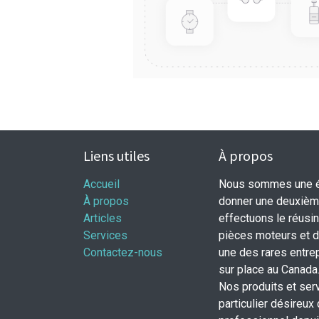
Liens utiles
À propos
Accueil
Nous sommes une éq
À propos
donner une deuxième
Articles
effectuons le réusi
Services
pièces moteurs et
Contactez-nous
une des rares entrep
sur place au Canada
Nos produits et ser
particulier désireux