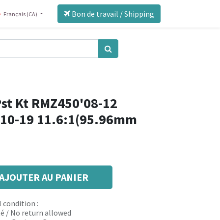
Bon de travail / Shipping
Français (CA)
Pst Kt RMZ450'08-12
'10-19 11.6:1(95.96mm
AJOUTER AU PANIER
 condition :
é / No return allowed