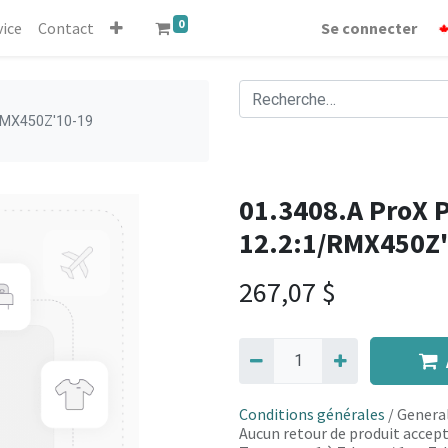
0
vice
Contact
Se connecter
/RMX450Z'10-19
01.3408.A ProX 
12.2:1/RMX450Z
267,07
$
Conditions générales
/ General
Aucun retour de produit accept