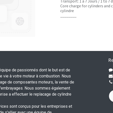
Transport: 1 à 7 Jours / 1 to 7
Core charge for cylinders and c
cylindre
________
Re
uipe de passionnés dont le but est de
 vie à votre moteur à combustion. Nous
nage de composantes moteurs, la vente de
 d'embrayages. Nous sommes également
rise a effectuer le replacage de cylindre
.
vices sont conçus pour les entreprises et
 de s'allier avec une équipe de