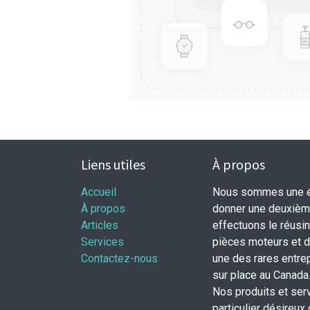
Liens utiles
À propos
Accueil
Nous sommes une éq
À propos
donner une deuxième
Articles
effectuons le réusi
Services
pièces moteurs et
Contactez-nous
une des rares entrep
sur place au Canada
Nos produits et ser
particulier désireux