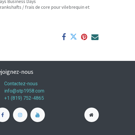
 days Business Days
rankshafts / frais de core pour vilebrequin et
joignez-nous
Contactez-nous
info@stp1958.com
+1 (819) 752-4865