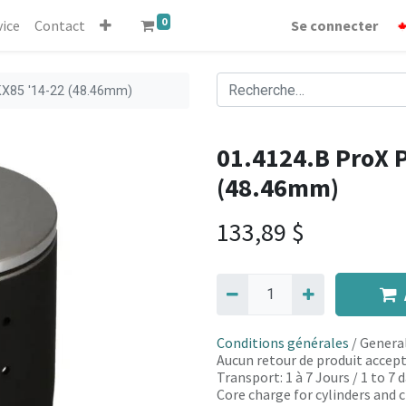
0
vice
Contact
Se connecter
 KX85 '14-22 (48.46mm)
01.4124.B ProX P
(48.46mm)
133,89
$
Conditions générales
/ General
Aucun retour de produit accept
Transport: 1 à 7 Jours / 1 to 7
Core charge for cylinders and c