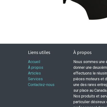
Liens utiles
À propos
Accueil
Nous sommes une éq
À propos
donner une deuxième
Articles
effectuons le réusi
Services
pièces moteurs et
Contactez-nous
une des rares entrep
sur place au Canada
Nos produits et ser
particulier désireux