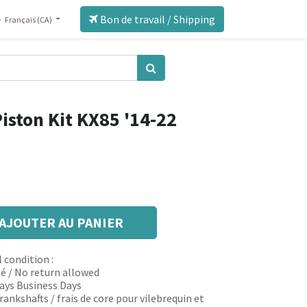
Bon de travail / Shipping
Français (CA)
iston Kit KX85 '14-22
AJOUTER AU PANIER
 condition :
é / No return allowed
 days Business Days
rankshafts / frais de core pour vilebrequin et