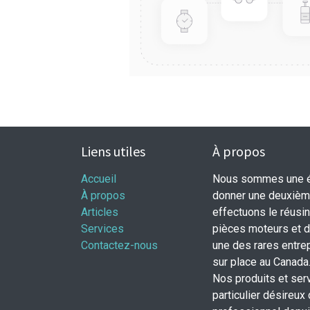
Liens utiles
À propos
Accueil
Nous sommes une éq
À propos
donner une deuxième
Articles
effectuons le réusi
Services
pièces moteurs et
Contactez-nous
une des rares entrep
sur place au Canada
Nos produits et ser
particulier désireux