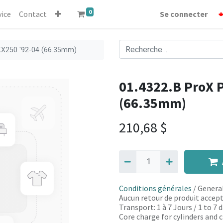
0
vice
Contact
Se connecter
 KX250 '92-04 (66.35mm)
01.4322.B ProX P
(66.35mm)
210,68
$
Conditions générales
/ General
Aucun retour de produit accept
Transport: 1 à 7 Jours / 1 to 7
Core charge for cylinders and c