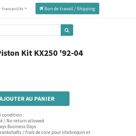
Bon de travail / Shipping
Français (CA)
iston Kit KX250 '92-04
AJOUTER AU PANIER
 condition :
é / No return allowed
 days Business Days
rankshafts / frais de core pour vilebrequin et