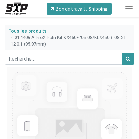
Bon de travail / Shipping
Tous les produits
01.4406.A ProX Pstn Kit KX450F '06-08/KLX450R '08-21
12.0:1 (95.97mm)