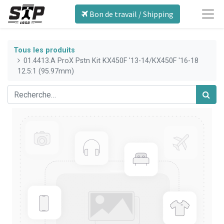
Bon de travail / Shipping
Tous les produits
01.4413.A ProX Pstn Kit KX450F '13-14/KX450F '16-18
12.5:1 (95.97mm)