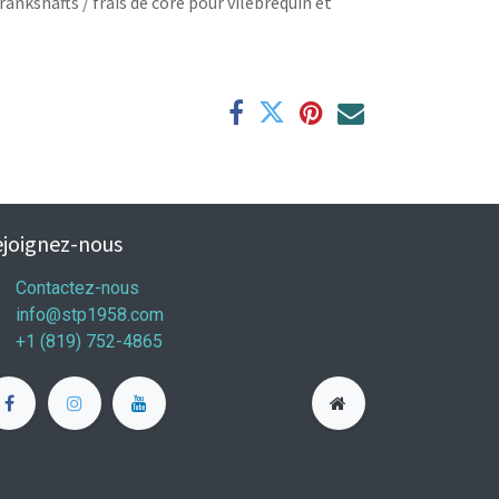
rankshafts / frais de core pour vilebrequin et
joignez-nous
Contactez-nous
info@stp1958.com
+1 (819) 752-4865