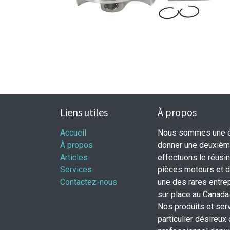
Liens utiles
À propos
Accueil
Nous sommes une éq
À propos
donner une deuxième
Articles
effectuons le réusi
Services
pièces moteurs et
Contactez-nous
une des rares entrep
sur place au Canada
Nos produits et ser
particulier désireux