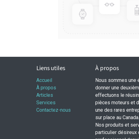
Liens utiles
À propos
Accueil
Nous sommes une éq
À propos
donner une deuxième
Articles
effectuons le réusi
Services
pièces moteurs et
Contactez-nous
une des rares entrep
sur place au Canada
Nos produits et ser
particulier désireux