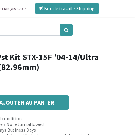
Bon de travail / Shipping
Français (CA)
st Kit STX-15F '04-14/Ultra
 (82.96mm)
AJOUTER AU PANIER
 condition :
é / No return allowed
 days Business Days