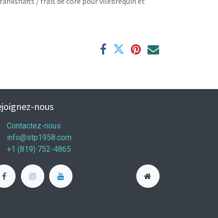
rankshafts / frais de core pour vilebrequin et
joignez-nous
Contactez-nous
info@stp1958.com
+1 (819) 752-4865