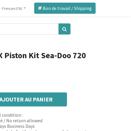
Bon de travail / Shipping
Français (CA)
 Piston Kit Sea-Doo 720
AJOUTER AU PANIER
 condition :
é / No return allowed
 days Business Days