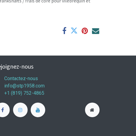
rankshafts / frais de core pour vilebrequin et
joignez-nous
Contactez-nous
info@stp1958.com
+1 (819) 752-4865