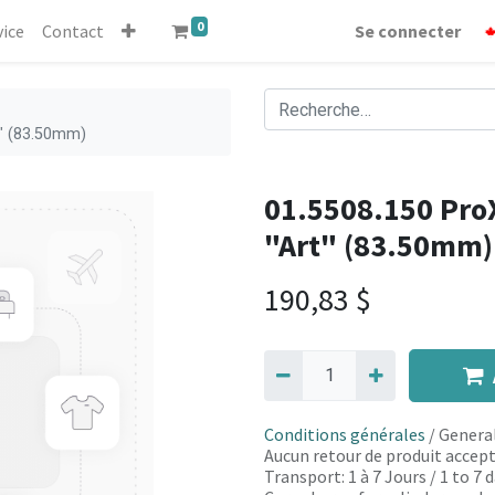
0
vice
Contact
Se connecter
t" (83.50mm)
01.5508.150 ProX
"Art" (83.50mm)
190,83
$
Conditions générales
/ General
Aucun retour de produit accept
Transport: 1 à 7 Jours / 1 to 7