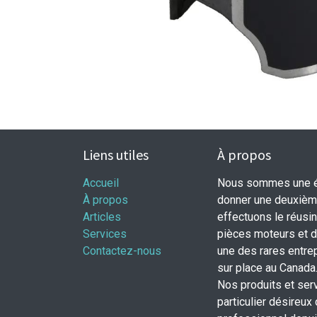
Liens utiles
À propos
Accueil
Nous sommes une éq
À propos
donner une deuxième
Articles
effectuons le réusi
Services
pièces moteurs et
Contactez-nous
une des rares entrep
sur place au Canada
Nos produits et ser
particulier désireux