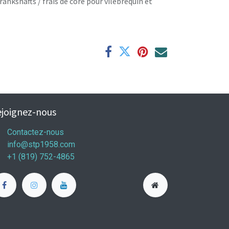
rankshafts / frais de core pour vilebrequin et
joignez-nous
Contactez-nous
info@stp1958.com
+1 (819) 752-4865