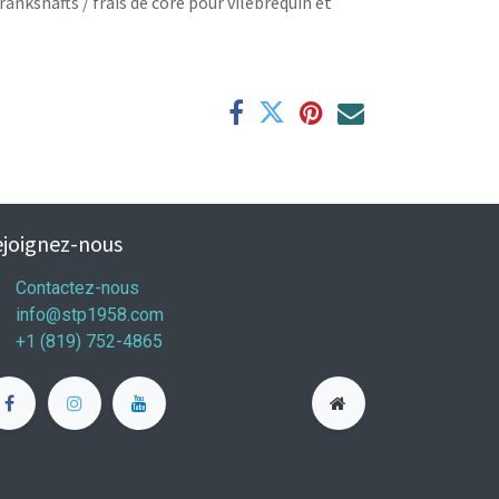
rankshafts / frais de core pour vilebrequin et
joignez-nous
Contactez-nous
info@stp1958.com
+1 (819) 752-4865