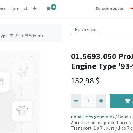
0
vice
Contact
Se connecter
 Type '93-99 (78.50mm)
01.5693.050 ProX
Engine Type '93
132,98
$
Conditions générales
/ General
Aucun retour de produit accept
Transport: 1 à 7 Jours / 1 to 7