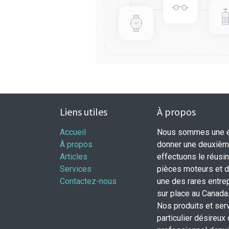
Liens utiles
À propos
Accueil
Nous sommes une éq
À propos
donner une deuxième
Articles
effectuons le réusi
Services
pièces moteurs et
Contactez-nous
une des rares entrep
sur place au Canada
Nos produits et ser
particulier désireux