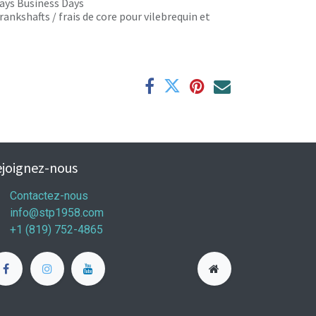
 days Business Days
rankshafts / frais de core pour vilebrequin et
joignez-nous
Contactez-nous
info@stp1958.com
+1 (819) 752-4865