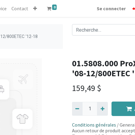
0
vice
Contact
Se connecter
8-12/800ETEC '12-18
01.5808.000 ProX
'08-12/800ETEC 
159,49
$
Conditions générales
/ General
Aucun retour de produit accept