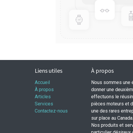
Liens utiles
À propos
Accueil
Nous sommes une éq
À propos
donner une deuxième
Articles
effectuons le réusi
Services
pièces moteurs et
Contactez-nous
une des rares entrep
sur place au Canada
Nos produits et ser
particulier désireux