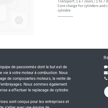
Transport: 1 à 7 Jours / 1 to 7
Core charge for cylinders and c
cylindre
________
Re
uipe de passionnés dont le but est de
 vie à votre moteur à combustion. Nous
nage de composantes moteurs, la vente de
 d'embrayages. Nous sommes également
rise a effectuer le replacage de cylindre
.
vices sont conçus pour les entreprises et
 de s'allier avec une équipe de