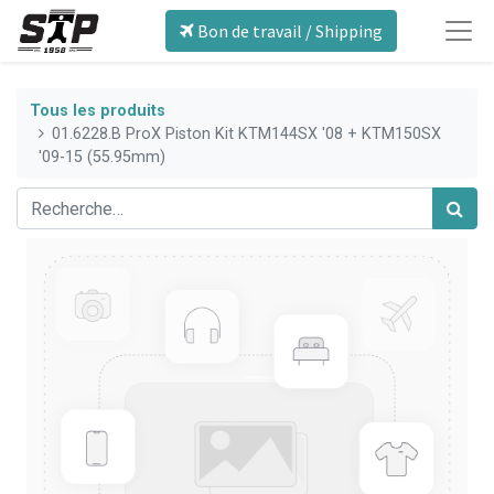
Bon de travail / Shipping
Tous les produits
01.6228.B ProX Piston Kit KTM144SX '08 + KTM150SX
'09-15 (55.95mm)