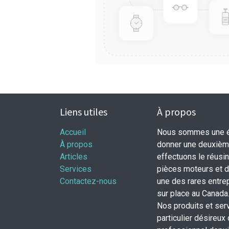
Liens utiles
À propos
Accueil
Nous sommes une éq
À propos
donner une deuxième
Articles
effectuons le réusi
Services
pièces moteurs et
Contactez-nous
une des rares entrep
sur place au Canada
Nos produits et ser
particulier désireux