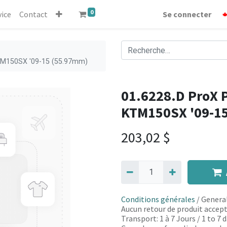
0
vice
Contact
Se connecter
KTM150SX '09-15 (55.97mm)
01.6228.D ProX P
KTM150SX '09-1
203,02
$
Conditions générales
/ General
Aucun retour de produit accept
Transport: 1 à 7 Jours / 1 to 7