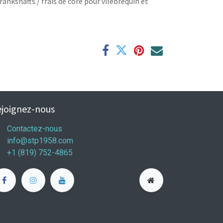
rankshafts / frais de core pour vilebrequin et
joignez-nous
Contactez-nous
info@stp1958.com
+1 (819) 752-4865