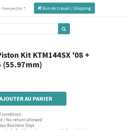
Bon de travail / Shipping
Français (CA)
iston Kit KTM144SX '08 +
5 (55.97mm)
AJOUTER AU PANIER
 condition :
é / No return allowed
 days Business Days