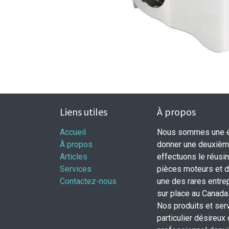
Liens utiles
À propos
Accueil
Nous sommes une éq
À propos
donner une deuxième
Articles
effectuons le réusi
Services
pièces moteurs et
Contactez-nous
une des rares entrep
sur place au Canada
Nos produits et ser
particulier désireux