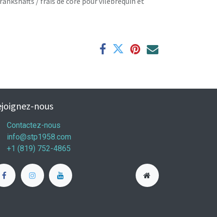
rankshafts / frais de core pour vilebrequin et
joignez-nous
Contactez-nous
info@stp1958.com
+1 (819) 752-4865