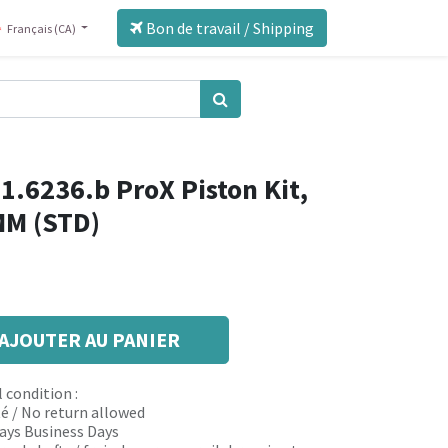
Bon de travail / Shipping
Français (CA)
1.6236.b ProX Piston Kit,
MM (STD)
AJOUTER AU PANIER
 condition :
é / No return allowed
 days Business Days