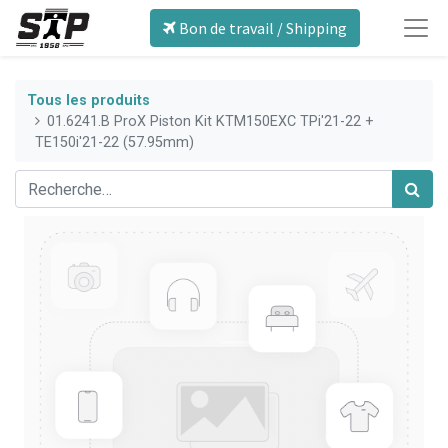
Bon de travail / Shipping
Tous les produits
01.6241.B ProX Piston Kit KTM150EXC TPi'21-22 +
TE150i'21-22 (57.95mm)