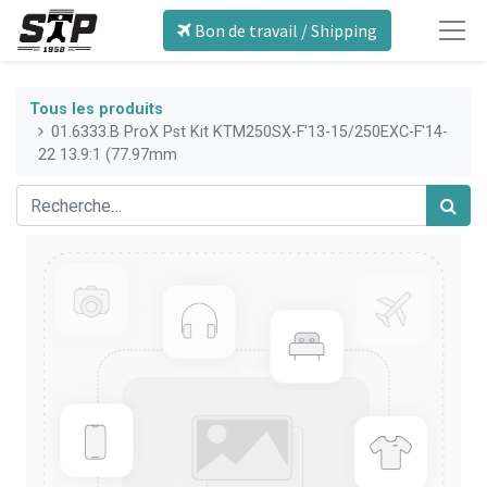
Bon de travail / Shipping
Tous les produits
01.6333.B ProX Pst Kit KTM250SX-F'13-15/250EXC-F'14-
22 13.9:1 (77.97mm