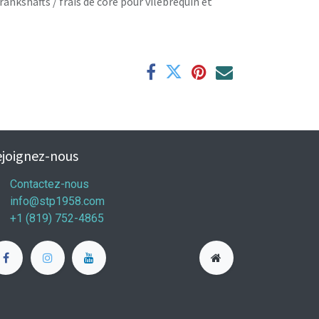
rankshafts / frais de core pour vilebrequin et
joignez-nous
Contactez-nous
info@stp1958.com
+1 (819) 752-4865