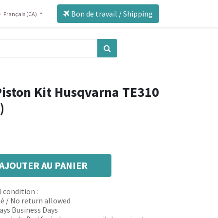
Bon de travail / Shipping
Français (CA)
Piston Kit Husqvarna TE310
)
AJOUTER AU PANIER
 condition :
é / No return allowed
 days Business Days