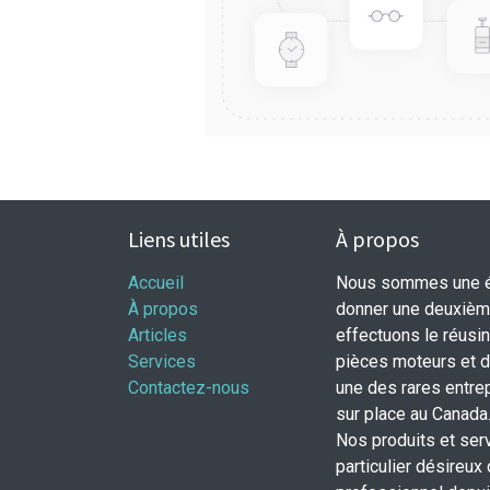
Liens utiles
À propos
Accueil
Nous sommes une éq
À propos
donner une deuxième
Articles
effectuons le réusi
Services
pièces moteurs et
Contactez-nous
une des rares entrep
sur place au Canada
Nos produits et ser
particulier désireux