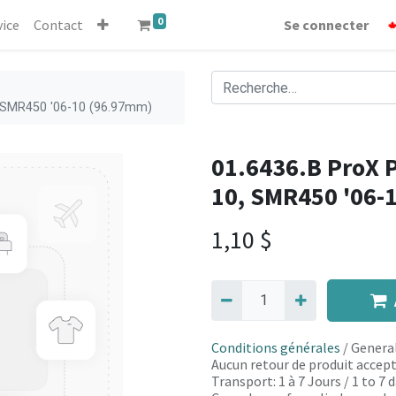
0
vice
Contact
Se connecter
, SMR450 '06-10 (96.97mm)
01.6436.B ProX P
10, SMR450 '06-
1,10
$
Conditions générales
/ General
Aucun retour de produit accept
Transport: 1 à 7 Jours / 1 to 7