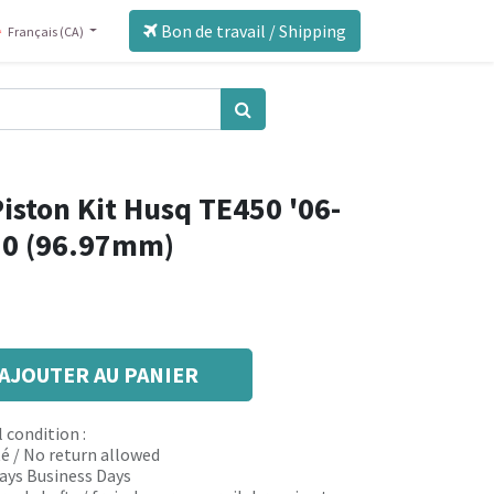
Bon de travail / Shipping
Français (CA)
iston Kit Husq TE450 '06-
10 (96.97mm)
AJOUTER AU PANIER
 condition :
é / No return allowed
 days Business Days