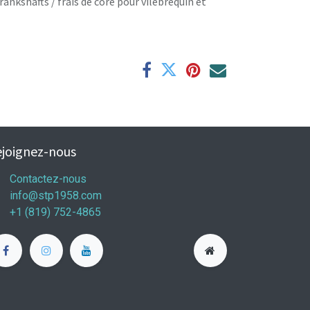
rankshafts / frais de core pour vilebrequin et
joignez-nous
Contactez-nous
info@stp1958.com
+1 (819) 752-4865