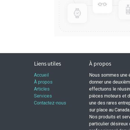
Liens utiles
À propos
Accueil
Nous sommes une éq
À propos
donner une deuxième
Articles
effectuons le réusi
Services
pièces moteurs et
Contactez-nous
une des rares entrep
sur place au Canada
Nos produits et ser
particulier désireux