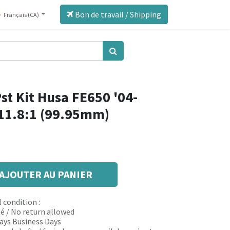
Bon de travail / Shipping
Français (CA)
st Kit Husa FE650 '04-
 11.8:1 (99.95mm)
AJOUTER AU PANIER
 condition :
é / No return allowed
 days Business Days