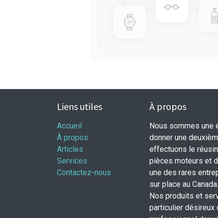
Liens utiles
À propos
Accueil
Nous sommes une éq
À propos
donner une deuxième
Articles
effectuons le réusi
Services
pièces moteurs et
Contactez-nous
une des rares entrep
sur place au Canada
Nos produits et ser
particulier désireux