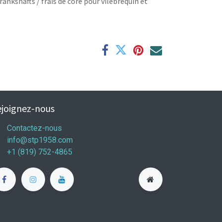
rankshafts / frais de core pour vilebrequin et
joignez-nous
Contactez-nous
info@stp1958.com
+1 (819) 752-4865