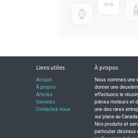
Liens utiles
À propos
Accueil
Nous sommes une éq
À propos
donner une deuxième
Articles
effectuons le réusi
Services
pièces moteurs et
Contactez-nous
une des rares entrep
sur place au Canada
Nos produits et ser
particulier désireux