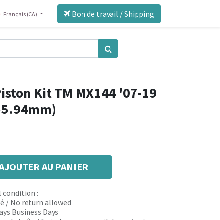
Bon de travail / Shipping
Français (CA)
iston Kit TM MX144 '07-19
(55.94mm)
AJOUTER AU PANIER
 condition :
é / No return allowed
 days Business Days