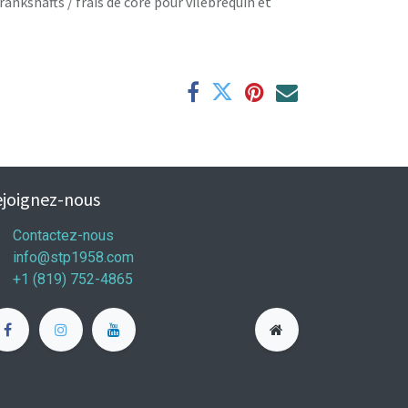
rankshafts / frais de core pour vilebrequin et
joignez-nous
Contactez-nous
info@stp1958.com
+1 (819) 752-4865