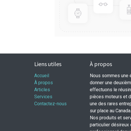
Liens utiles
À propos
Accueil
Nous sommes une éq
À propos
donner une deuxième
Articles
effectuons le réusi
Services
pièces moteurs et
Contactez-nous
une des rares entrep
sur place au Canada
Nos produits et ser
particulier désireux