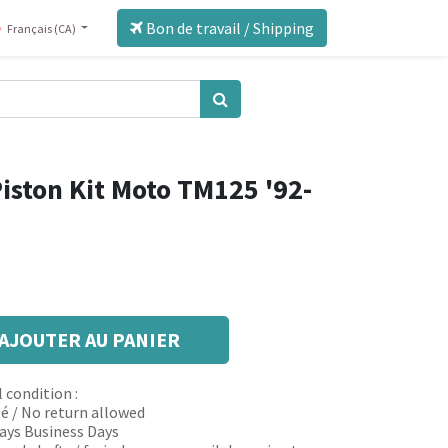
Bon de travail / Shipping
Français (CA)
iston Kit Moto TM125 '92-
AJOUTER AU PANIER
 condition :
é / No return allowed
 days Business Days