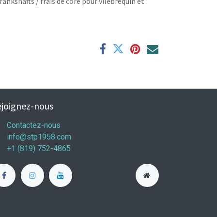
rankshafts / frais de core pour vilebrequin et
joignez-nous
Contactez-nous
info@stp1958.com
+1 (819) 752-4865