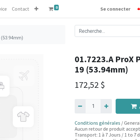
0
vice
Contact
Se connecter
9 (53.94mm)
01.7223.A ProX P
19 (53.94mm)
172,52
$
Conditions générales
/ General
Aucun retour de produit accept
Transport: 1 à 7 Jours / 1 to 7