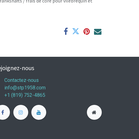
rankshafts / frais de core pour vilebrequin et
joignez-nous
Contactez-nous
info@stp1958.com
+1 (819) 752-4865