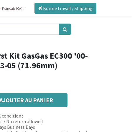
Bon de travail / Shipping
Français (CA)
st Kit GasGas EC300 '00-
03-05 (71.96mm)
AJOUTER AU PANIER
 condition :
é / No return allowed
 days Business Days