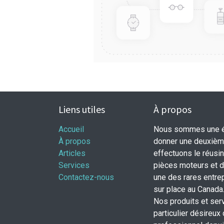
Liens utiles
À propos
Accueil
Nous sommes une éq
À propos
donner une deuxième
Articles
effectuons le réusi
Services
pièces moteurs et
Contactez-nous
une des rares entrep
sur place au Canada
Nos produits et ser
particulier désireux