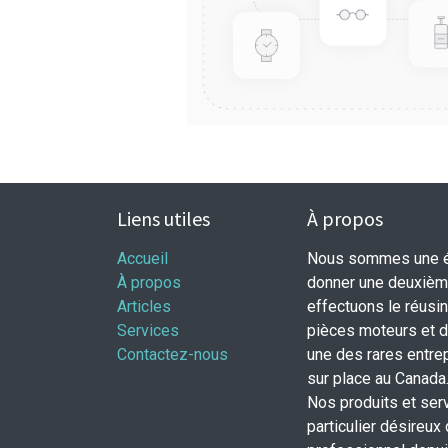
Liens utiles
À propos
Accueil
Nous sommes une éq
À propos
donner une deuxième
Articles
effectuons le réusi
Services
pièces moteurs et
Contactez-nous
une des rares entrep
sur place au Canada
Nos produits et ser
particulier désireux