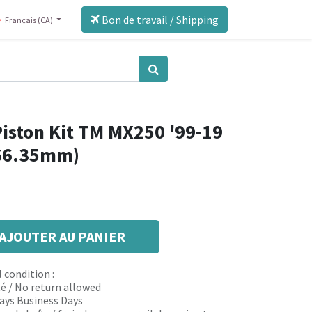
Bon de travail / Shipping
Français (CA)
iston Kit TM MX250 '99-19
(66.35mm)
AJOUTER AU PANIER
 condition :
é / No return allowed
 days Business Days