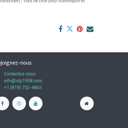
rankshafts / frais de core pour vilebrequin et
joignez-nous
Contactez-nous
info@stp1958.com
+1 (819) 752-4865