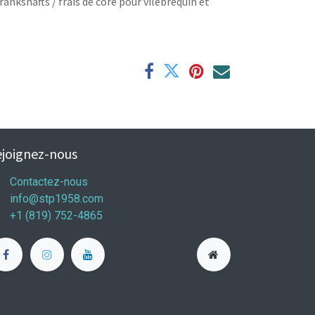
rankshafts / frais de core pour vilebrequin et
joignez-nous
Contactez-nous
info@stp1958.com
+1 (819) 752-4865