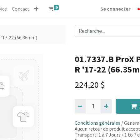
0
vice
Contact
Se connecter
R '17-22 (66.35mm)
01.7337.B ProX P
R '17-22 (66.35
224,20
$
Conditions générales
/ General
Aucun retour de produit accept
Transport: 1 à 7 Jours / 1 to 7