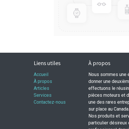
Liens utiles
À propos
Accueil
Nous sommes une éq
À propos
donner une deuxième
Articles
effectuons le réusi
Services
pièces moteurs et
Contactez-nous
une des rares entrep
sur place au Canada
Nos produits et ser
particulier désireux