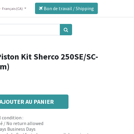
Bon de travail / Shipping
Français (CA)
iston Kit Sherco 250SE/SC-
mm)
AJOUTER AU PANIER
 condition :
é / No return allowed
 days Business Days