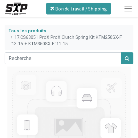
Bon de travail / Shipping
Tous les produits
17.CS63051 ProX ProX Clutch Spring Kit KTM250SX-F
'13-15 + KTM350SX-F '11-15