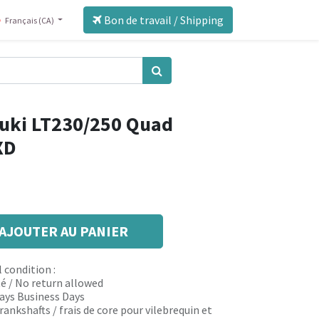
Bon de travail / Shipping
Français (CA)
uki LT230/250 Quad
XD
AJOUTER AU PANIER
 condition :
é / No return allowed
 days Business Days
rankshafts / frais de core pour vilebrequin et