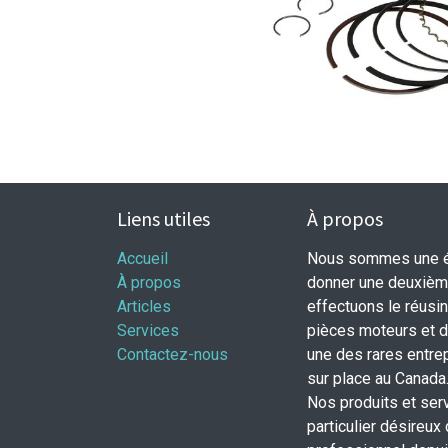
Liens utiles
À propos
Accueil
Nous sommes une éq
À propos
donner une deuxième
Articles
effectuons le réusi
Services
pièces moteurs et
Contactez-nous
une des rares entrep
sur place au Canada
Nos produits et ser
particulier désireux