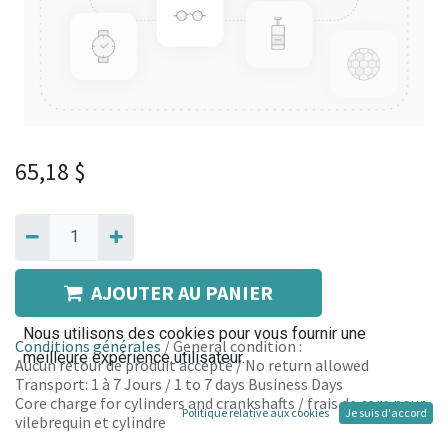
65,18
$
AJOUTER AU PANIER
Nous utilisons des cookies pour vous fournir une
Conditions générales
/ General condition :
meilleure expérience utilisateur.
Aucun retour de produit accepté / No return allowed
Transport: 1 à 7 Jours / 1 to 7 days Business Days
Core charge for cylinders and crankshafts / frais de core pour
Politique relative aux cookies
Je suis d'accord
vilebrequin et cylindre
________