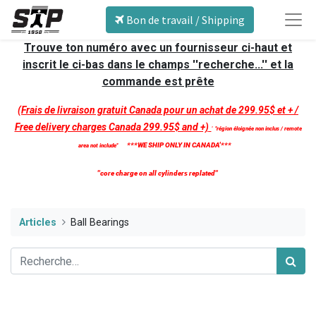
Bon de travail / Shipping
Trouve ton numéro avec un fournisseur ci-haut et
inscrit le ci-bas dans le champs ''recherche...'' et la
commande est prête
(Frais de livraison gratuit Canada pour un achat de 299.95$ et + /
Free delivery charges Canada 299.95$ and +)
'
''région éloignée non inclus / remote
***WE SHIP ONLY IN CANADA'***
area not include''
''core charge on all cylinders replated''
Articles
Ball Bearings