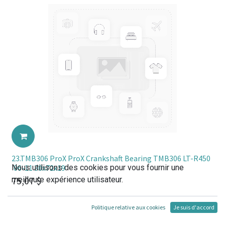
23.TMB306 ProX ProX Crankshaft Bearing TMB306 LT-R450
Nous utilisons des cookies pour vous fournir une
'06-11 30x72x19
75,07
$
meilleure expérience utilisateur.
Politique relative aux cookies
Je suis d'accord