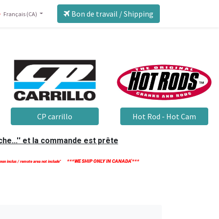
Bon de travail / Shipping
Français (CA)
CP carrillo
Hot Rod - Hot Cam
he...'' et la commande est prête
***WE SHIP ONLY IN CANADA'***
 non inclus / remote area not include''