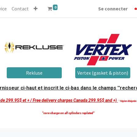
0
vice
Contact
Se connecter
Rekluse
Vertex (gasket & piston)
isseur ci-haut et inscrit le ci-bas dans le champs ''recherc
t de 299.95$ et + / Free delivery charges Canada 299.95$ and +)
'
''région éloignée
''core charge on all cylinders replated''