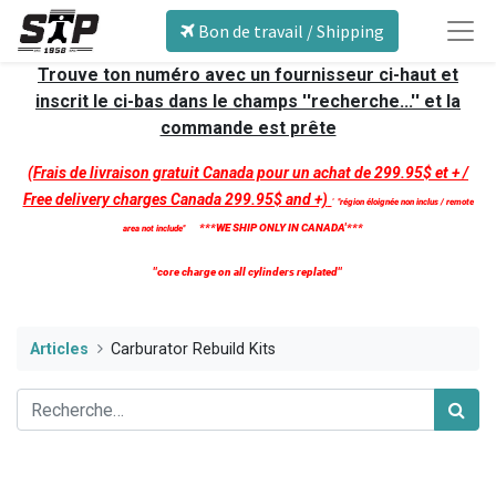
Bon de travail / Shipping
Trouve ton numéro avec un fournisseur ci-haut et
inscrit le ci-bas dans le champs ''recherche...'' et la
commande est prête
(Frais de livraison gratuit Canada pour un achat de 299.95$ et + /
Free delivery charges Canada 299.95$ and +)
'
''région éloignée non inclus / remote
***WE SHIP ONLY IN CANADA'***
area not include''
''core charge on all cylinders replated''
Articles
Carburator Rebuild Kits