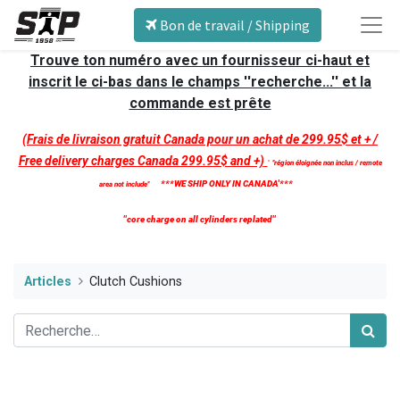
Bon de travail / Shipping
Trouve ton numéro avec un fournisseur ci-haut et
inscrit le ci-bas dans le champs ''recherche...'' et la
commande est prête
(Frais de livraison gratuit Canada pour un achat de 299.95$ et + /
Free delivery charges Canada 299.95$ and +)
'
''région éloignée non inclus / remote
***WE SHIP ONLY IN CANADA'***
area not include''
''core charge on all cylinders replated''
Articles
Clutch Cushions